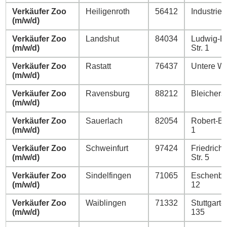
Verkäufer Zoo
Heiligenroth
56412
Industries
(m/w/d)
Verkäufer Zoo
Landshut
84034
Ludwig-Er
(m/w/d)
Str. 1
Verkäufer Zoo
Rastatt
76437
Untere W
(m/w/d)
Verkäufer Zoo
Ravensburg
88212
Bleicherst
(m/w/d)
Verkäufer Zoo
Sauerlach
82054
Robert-Bo
(m/w/d)
1
Verkäufer Zoo
Schweinfurt
97424
Friedrich-
(m/w/d)
Str. 5
Verkäufer Zoo
Sindelfingen
71065
Eschenbrü
(m/w/d)
12
Verkäufer Zoo
Waiblingen
71332
Stuttgarter
(m/w/d)
135