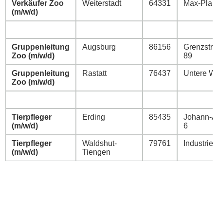
Verkäufer Zoo
Weiterstadt
64331
Max-Planc
(m/w/d)
Gruppenleitung
Augsburg
86156
Grenzstra
Zoo (m/w/d)
89
Gruppenleitung
Rastatt
76437
Untere W
Zoo (m/w/d)
Tierpfleger
Erding
85435
Johann-Au
(m/w/d)
6
Tierpfleger
Waldshut-
79761
Industriest
(m/w/d)
Tiengen