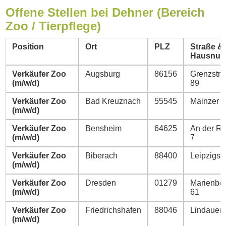
Offene Stellen bei Dehner (Bereich
Zoo / Tierpflege)
Position
Ort
PLZ
Straße &
Hausnu
Verkäufer Zoo
Augsburg
86156
Grenzstra
(m/w/d)
89
Verkäufer Zoo
Bad Kreuznach
55545
Mainzer St
(m/w/d)
Verkäufer Zoo
Bensheim
64625
An der R
(m/w/d)
7
Verkäufer Zoo
Biberach
88400
Leipzigstr
(m/w/d)
Verkäufer Zoo
Dresden
01279
Marienber
(m/w/d)
61
Verkäufer Zoo
Friedrichshafen
88046
Lindauer 
(m/w/d)