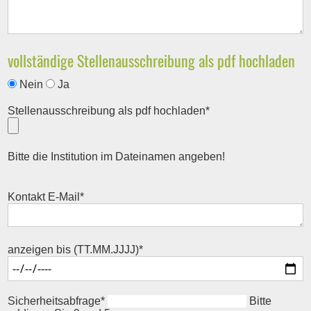
vollständige Stellenausschreibung als pdf hochladen
Nein
Ja
P
Stellenausschreibung als pdf hochladen
*
f
l
i
Bitte die Institution im Dateinamen angeben!
c
h
t
P
Kontakt E-Mail
*
f
f
e
l
l
i
d
c
P
anzeigen bis (TT.MM.JJJJ)
*
h
f
t
l
f
i
e
c
P
Sicherheitsabfrage
*
Bitte
l