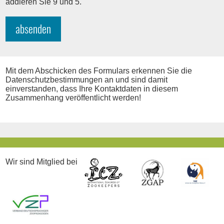
h
f
addieren Sie 9 und 5.
d
t
l
f
i
absenden
e
c
l
h
d
t
f
e
Mit dem Abschicken des Formulars erkennen Sie die
l
Datenschutzbestimmungen an und sind damit
d
einverstanden, dass Ihre Kontaktdaten in diesem
Zusammenhang veröffentlicht werden!
Wir sind Mitglied bei