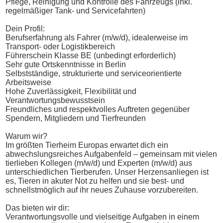
Pflege, Reinigung und Kontrolle des Fahrzeugs (inkl.
regelmäßiger Tank- und Servicefahrten)
Dein Profil:
Berufserfahrung als Fahrer (m/w/d), idealerweise im
Transport- oder Logistikbereich
Führerschein Klasse BE (unbedingt erforderlich)
Sehr gute Ortskenntnisse in Berlin
Selbstständige, strukturierte und serviceorientierte
Arbeitsweise
Hohe Zuverlässigkeit, Flexibilität und
Verantwortungsbewusstsein
Freundliches und respektvolles Auftreten gegenüber
Spendern, Mitgliedern und Tierfreunden
Warum wir?
Im größten Tierheim Europas erwartet dich ein
abwechslungsreiches Aufgabenfeld – gemeinsam mit vielen
tierlieben Kollegen (m/w/d) und Experten (m/w/d) aus
unterschiedlichen Tierberufen. Unser Herzensanliegen ist
es, Tieren in akuter Not zu helfen und sie best- und
schnellstmöglich auf ihr neues Zuhause vorzubereiten.
Das bieten wir dir:
Verantwortungsvolle und vielseitige Aufgaben in einem